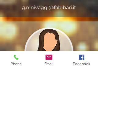
g.ninivaggi@fabibari.it
Phone
Email
Facebook
Emilia Nugnes
Componente
Direttivo Provinciale
e.nugnes@fabibari.it