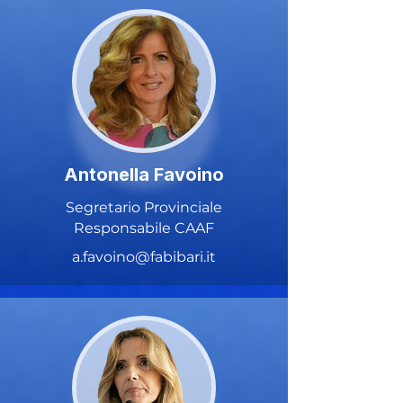
Antonella Favoino
Segretario Provinciale
Responsabile CAAF
a.favoino@fabibari.it