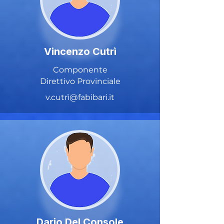
Vincenzo Cutrì
Componente
Direttivo Provinciale
v.cutrì@fabibari.it
Dario Del Console