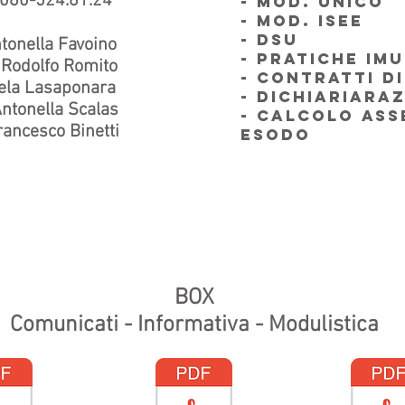
080-524.81.24
- MOD. UNICO
- MOD. ISEE
- DSU
nella Favoino
- PRATICHE IMU
dolfo Romito
- CONTRATTI D
la Lasaponara
- DICHIARIARA
onella Scalas
- CALCOLO AS
cesco Binetti
ESODO
BOX
Comunicati - Informativa - Modulistica