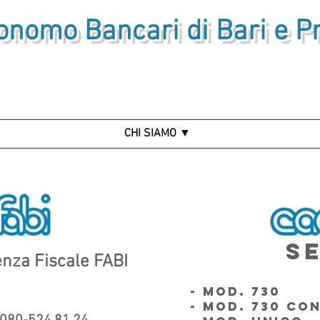
onomo Bancari di Bari e P
CHI SIAMO ▼
SE
nza Fiscale FABI
- MOD. 730
- MOD. 730 CO