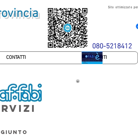
Sito ottimizzato p
rovincia
080-5218412
CONTATTI
ISCRIVITI
RVIZI
NGIUNTO