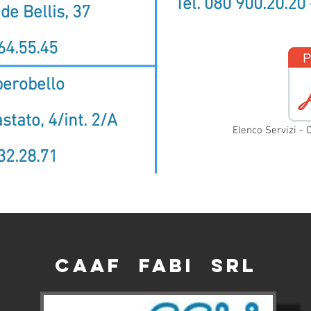
Tel.
080 900.20.20 
de Bellis, 37
64.55.45
berobello
tato, 4/int. 2/A
Elenco Servizi - 
32.28.71
CAAF FABI srl